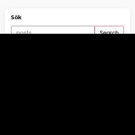
Sök
Search
Senaste inläggen
EKMEK 2026
februari 13, 2026
Årsmöte med val 2025
november 14, 2025
Extra Annual Meeting 2025
mars 27, 2025
EKMEK 2025 (Ekonomiskt Årsmöte)