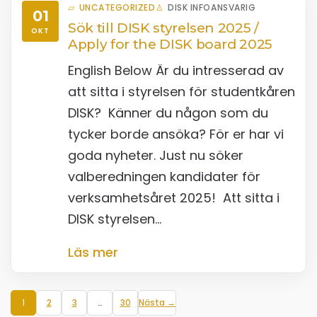
UNCATEGORIZED
DISK INFOANSVARIG
01
Sök till DISK styrelsen 2025 /
OKT
Apply for the DISK board 2025
English Below Är du intresserad av
att sitta i styrelsen för studentkåren
DISK? Känner du någon som du
tycker borde ansöka? För er har vi
goda nyheter. Just nu söker
valberedningen kandidater för
verksamhetsåret 2025! Att sitta i
DISK styrelsen…
Läs mer
1
2
3
…
30
Nästa →