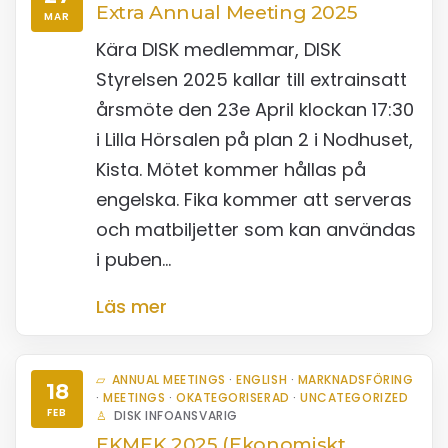
Extra Annual Meeting 2025
MAR
Kära DISK medlemmar, DISK
Styrelsen 2025 kallar till extrainsatt
årsmöte den 23e April klockan 17:30
i Lilla Hörsalen på plan 2 i Nodhuset,
Kista. Mötet kommer hållas på
engelska. Fika kommer att serveras
och matbiljetter som kan användas
i puben…
Läs mer
ANNUAL MEETINGS
·
ENGLISH
·
MARKNADSFÖRING
18
·
MEETINGS
·
OKATEGORISERAD
·
UNCATEGORIZED
FEB
DISK INFOANSVARIG
EKMEK 2025 (Ekonomiskt