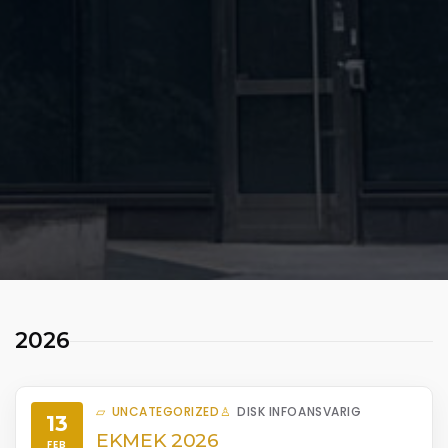
2026
UNCATEGORIZED
DISK INFOANSVARIG
13
EKMEK 2026
FEB